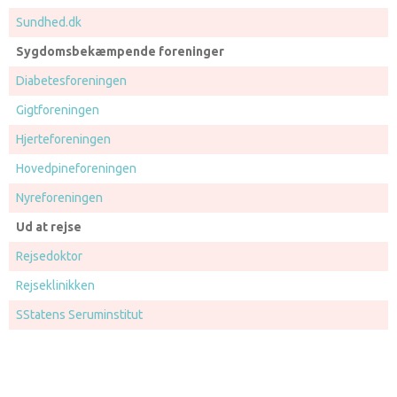
Sundhed.dk
Sygdomsbekæmpende foreninger
Diabetesforeningen
Gigtforeningen
Hjerteforeningen
Hovedpineforeningen
Nyreforeningen
Ud at rejse
Rejsedoktor
Rejseklinikken
SStatens Seruminstitut